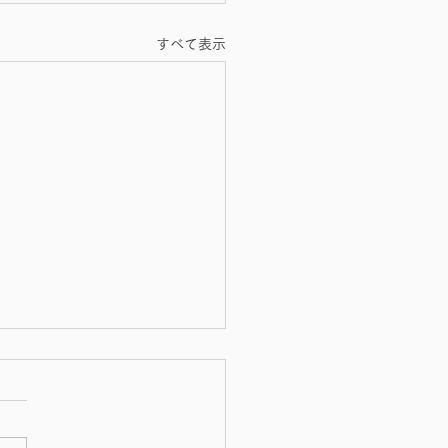
すべて表示
らせ
細書について 当院では、領
発行の際に明細書を無償で発