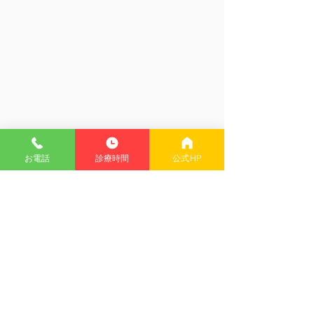
お電話
診療時間
公式HP
休診のお知らせ
5月25日（日曜
5月30日（金曜日）31日（土
5月25日（日曜日
コメント
曜日）は都合により休診いた
診療いたします。
します。 ご了承ください。
希望の方はあらか
てご予約ください
コメントを追加…